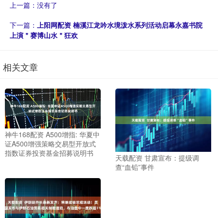
上一篇：没有了
下一篇：
上阳网配资 楠溪江龙吟水境泼水系列活动启幕永嘉书院
上演＂赛博山水＂狂欢
相关文章
神牛168配资 A500增指: 华夏中
证A500增强策略交易型开放式
指数证券投资基金招募说明书
天载配资 甘肃宣布：提级调
查“血铅”事件