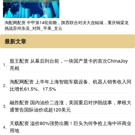
淘配网配资 中甲第14轮前瞻，陕西联合对决大连鲲城，重庆铜梁龙
挑战苏州东吴_对阵_平果_支云
最新文章
股王配资 从幕后到台前，一块国产显卡的首次ChinaJoy
1、
亮相
淘配网配资 上半年上海智能车载设备、机器人销售收入同
2、
比增长61.5%、17.5%
融胜配资 国内油价二连涨，美国重启对伊朗战事，摩根大
3、
通警告国际油价或超120美元
天载配资 溢价80%强势出圈！巨头为何争抢上海中环商业
4、
用地