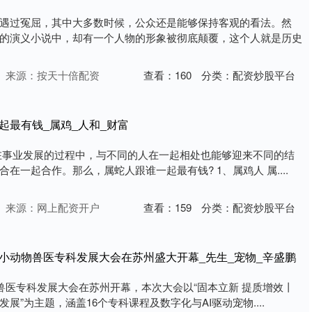
遇过冤屈，其中大多数时候，公众还是能够保持客观的看法。然
的演义小说中，却有一个人物的形象被彻底颠覆，这个人就是历史
来源：按天十倍配资
查看：
160
分类：
配资炒股平台
起最有钱_属鸡_人和_财富
在事业发展的过程中，与不同的人在一起相处也能够迎来不同的结
在一起合作。那么，属蛇人跟谁一起最有钱? 1、属鸡人 属....
来源：网上配资开户
查看：
159
分类：
配资炒股平台
届小动物兽医专科发展大会在苏州盛大开幕_先生_宠物_辛盛鹏
物兽医专科发展大会在苏州开幕，本次大会以“固本立新 提质增效丨
展”为主题，涵盖16个专科课程及数字化与AI驱动宠物....