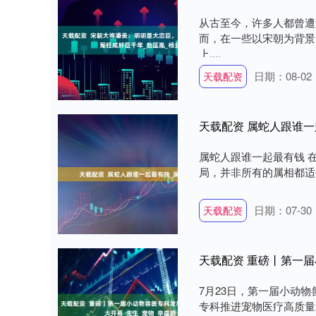
从古至今，许多人都曾遭
而，在一些以宋朝为背景
上....
日期：08-02
天载配资
天载配资 属蛇人跟谁一
属蛇人跟谁一起最有钱 
局，并非所有的属相都适合
日期：07-30
天载配资
天载配资 重磅丨第一
7月23日，第一届小动
专科推进宠物医疗高质量发