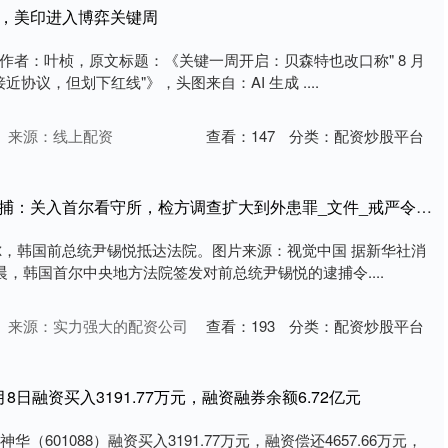
即，美印进入博弈关键周
作者：叶桢，原文标题：《关键一周开启：贝森特也改口称" 8 月
近协议，但划下红线"》，头图来自：AI 生成 ....
来源：线上配资
查看：
147
分类：
配资炒股平台
天载配资 尹锡悦再次被捕：关入首尔看守所，检方调查扩大到外患罪_文件_戒严令_警卫
首尔，韩国前总统尹锡悦抵达法院。图片来源：视觉中国 据新华社消
晨，韩国首尔中央地方法院签发对前总统尹锡悦的逮捕令....
来源：实力强大的配资公司
查看：
193
分类：
配资炒股平台
8日融资买入3191.77万元，融资融券余额6.72亿元
（601088）融资买入3191.77万元，融资偿还4657.66万元，