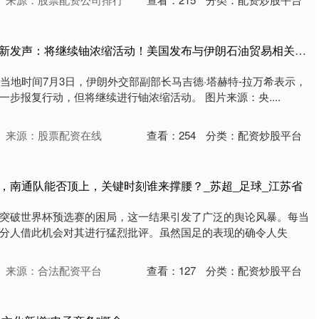
天载配资 伊朗副外长最新发声：将继续铀浓缩活动！美国发布与伊朗石油贸易相关制裁措施，布油盘中一度跌超1%
，当地时间7月3日，伊朗外交部副部长马吉德·塔赫特-拉万希表示，
步报复行动，但将继续进行铀浓缩活动。 图片来源：央....
来源：股票配资在线
查看：
254
分类：
配资炒股平台
疑，南通队能否顶上，关键时刻谁来撑腰？_苏超_足球_江苏省
突破世界杯预选赛的困局，这一结果引发了广泛的舆论风暴。每当
分人借此机会对其进行猛烈批评。虽然国足的表现的确令人失
来源：合法配资平台
查看：
127
分类：
配资炒股平台