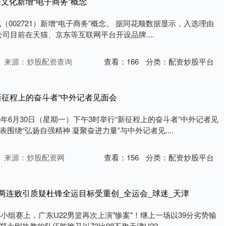
一文化新增“电子商务”概念
化（002721）新增“电子商务”概念。 据同花顺数据显示，入选理由
公司目前在天猫、京东等互联网平台开设品牌....
来源：炒股配资查询
查看：
166
分类：
配资炒股平台
新征程上的奋斗者”中外记者见面会
5年6月30日（星期一）下午3时举行“新征程上的奋斗者”中外记者见
围绕“弘扬自强精神 凝聚奋进力量”与中外记者见....
来源：炒股配资网
查看：
156
分类：
配资炒股平台
篮两连败引质疑杜锋全运目标受重创_全运会_球迷_天津
杯小组赛上，广东U22男篮再次上演"惨案"！继上一场以39分劣势输
刚执教的队伍昨晚又以73比98不敌天津U22....