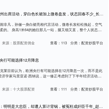
天载配资 43岁的孙俪杭州出席活动，穿白色长裙加上微卷盘发，状态回春不少_长发_自然
热闹非凡，孙俪一身白裙亮相代言活动，微卷长发松松挽起，空气
的。 身高1米64的她往那儿一站，腿又细又直，整个人状态....
来源：股票配资佣金
查看：
113
分类：
配资炒股平台
央行可能选择12月降息
巴克莱目前认为，欧洲央行有可能选择在12月降息一次，而不是此
济学家马里亚诺·西纳说，这一修正考虑到了下半年经济活动....
来源：十大股票配资
查看：
111
分类：
配资炒股平台
天载配资 宋朝大将潘美：明明是大忠臣，却遭人算计背锅，被冤枉成奸臣千年_赵匡胤_杨业_柴荣