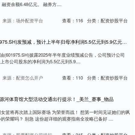
融资余额6.48亿元。 融券方....
来源：场外配资平台
查看：
116
分类：
配资炒股平台
天载配资 招商南油(601975.SH)发预减，预计上半年归母净利润5.5亿元到5.9亿元，同比减少51.66%到54.93%
(601975.SH)披露2025年半年度业绩预减公告，公司预计公司
市公司股东的净利润为5.5亿元到5.9....
来源：配资怎么开户
查看：
110
分类：
配资炒股平台
源河体育馆大型活动交通出行提示！_美兰_赛事_物品
国女篮将再次踏上国际赛场 为荣誉而战！ 想第一时间见证她们的飒
的荣耀吗？ 别急 这份超详细的观赛指南全攻略已备好 ....
来源：股票配资公司排行
查看：
215
分类：
配资炒股平台