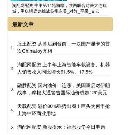
淘配网配资 中甲第14轮前瞻，陕西联合对决大连鲲
城，重庆铜梁龙挑战苏州东吴_对阵_平果_支云
最新文章
股王配资 从幕后到台前，一块国产显卡的首
1、
次ChinaJoy亮相
淘配网配资 上半年上海智能车载设备、机器
2、
人销售收入同比增长61.5%、17.5%
融胜配资 国内油价二连涨，美国重启对伊朗
3、
战事，摩根大通警告国际油价或超120美元
天载配资 溢价80%强势出圈！巨头为何争抢
4、
上海中环商业用地
淘配网配资 新股提示：福恩股份今日申购
5、