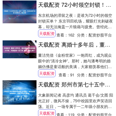
天载配资 72小时领空封锁！日本F-15惹祸，东京机场数万旅客为官僚买单_中国_军事
东京机场的滞留之夜：是谁为72小时的领空
封锁买单？ 东京羽田机场，耀眼灯光刺破夜
幕，却无法掩盖一片狼藉与疲惫。曾经此起
彼伏的引擎轰鸣，被焦躁的低语和孩童的哭
天载配资
查看：
162
分类：
配资炒股平台
闹所....
天载配资 离婚十多年后，董洁潘粤明各自境遇大不同，夫妻差距一目了然_事业_婚姻_妻子
董洁凭借《金粉世家》一炮而红，成为观众
眼中的“清冷女神”。那时，她与潘粤明的婚
姻仿佛是童话般的美满，大家都羡慕他们的
爱情和家庭。可惜，如果没有那场婚变，也
天载配资
查看：
91
分类：
配资炒股平台
许董洁....
天载配资 郑州市第七十五中学 （小学部）：哪吒闹游园 智勇闯通关_小朋友_风火轮_乾坤圈
大象新闻记者 高彦均 通讯员 葛千会/文图 阳
光正好，微风不燥，75中校园里欢声笑语回
荡。近日，一场专属于一二年级小朋友的盛
大游园闯关活动，在翘首以盼中精彩开场....
天载配资
查看：
119
分类：
配资炒股平台