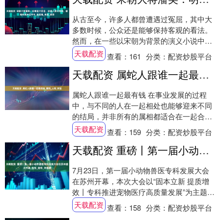
从古至今，许多人都曾遭遇过冤屈，其中大
多数时候，公众还是能够保持客观的看法。
然而，在一些以宋朝为背景的演义小说中，
却有一个人物的形象被彻底颠覆，这个人就
天载配资
查看：
161
分类：
配资炒股平台
是历史上....
天载配资 属蛇人跟谁一起最有钱_属鸡_人和_财富
属蛇人跟谁一起最有钱 在事业发展的过程
中，与不同的人在一起相处也能够迎来不同
的结局，并非所有的属相都适合在一起合
作。那么，属蛇人跟谁一起最有钱? 1、属鸡
天载配资
查看：
159
分类：
配资炒股平台
人 属....
天载配资 重磅丨第一届小动物兽医专科发展大会在苏州盛大开幕_先生_宠物_辛盛鹏
7月23日，第一届小动物兽医专科发展大会
在苏州开幕，本次大会以“固本立新 提质增
效丨专科推进宠物医疗高质量发展”为主题，
涵盖16个专科课程及数字化与AI驱动宠物....
天载配资
查看：
158
分类：
配资炒股平台