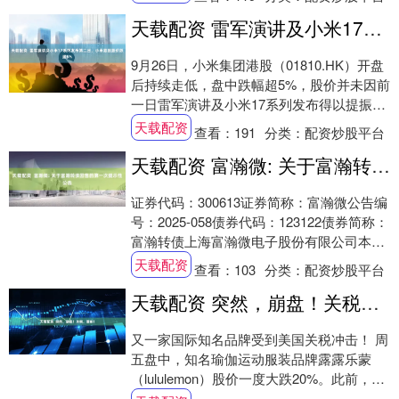
天载配资 雷军演讲及小米17系列发布第二日，小米港股股价跌超5%
9月26日，小米集团港股（01810.HK）开盘
后持续走低，盘中跌幅超5%，股价并未因前
一日雷军演讲及小米17系列发布得以提振。
昨日，小米集团股价午后曾大幅拉....
天载配资
查看：
191
分类：
配资炒股平台
天载配资 富瀚微: 关于富瀚转债回售的第一次提示性公告
证券代码：300613证券简称：富瀚微公告编
号：2025-058债券代码：123122债券简称：
富瀚转债上海富瀚微电子股份有限公司本公
司及董事会全体成员保证信息....
天载配资
查看：
103
分类：
配资炒股平台
天载配资 突然，崩盘！关税，重创！
又一家国际知名品牌受到美国关税冲击！ 周
五盘中，知名瑜伽运动服装品牌露露乐蒙
（lululemon）股价一度大跌20%。此前，露
露乐蒙大幅下调了2025财年的全年....