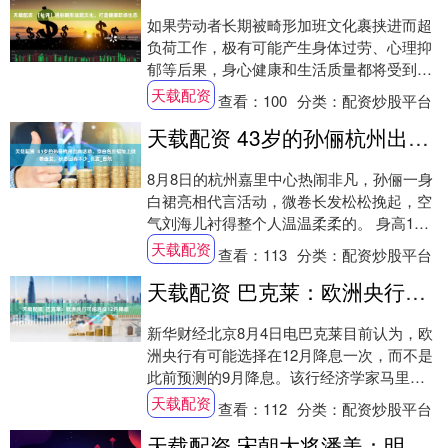
如果劳动者长期被畸形加班文化裹挟进而超
负荷工作，极有可能产生身体过劳、心理抑
郁等后果，身心健康和生活质量都将受到不
同程度影响。而对企业发展而言，一味鼓励
天载配资
查看：
100
分类：
配资炒股平台
加班，忽....
天载配资 43岁的孙俪杭州出席活动，穿白色长裙加上微卷盘发，状态回春不少_长发_自然
8月8日的杭州嘉里中心热闹非凡，孙俪一身
白裙亮相代言活动，微卷长发松松挽起，空
气刘海儿衬得整个人温温柔柔的。 身高1米
64的她往那儿一站，腿又细又直，整个人状
天载配资
查看：
113
分类：
配资炒股平台
态....
天载配资 巴克莱：欧洲央行可能选择12月降息
新华财经北京8月4日电巴克莱目前认为，欧
洲央行有可能选择在12月降息一次，而不是
此前预测的9月降息。该行经济学家马里亚
诺·西纳说，这一修正考虑到了下半年经济活
天载配资
查看：
112
分类：
配资炒股平台
动....
天载配资 宋朝大将潘美：明明是大忠臣，却遭人算计背锅，被冤枉成奸臣千年_赵匡胤_杨业_柴荣