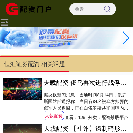
恒汇证券配资 相关话题
天载配资 俄乌再次进行战俘交换_乌方_毛天宇_新闻
据央视新闻消息，当地时间8月14日，俄罗
斯国防部通报称，当日有84名被乌方扣押的
俄军人员返回，正在白俄罗斯共和国境内接
受必要的心理和医疗援助。 作为交换，俄方
天载配资
查看：
126
分类：
配资炒股平台
向....
天载配资 【社评】遏制畸形加班文化，打造健康职场生态