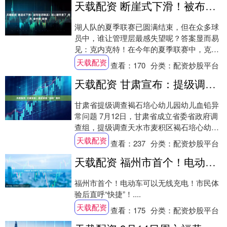
天载配资 断崖式下滑！被布朗尼碾压！湖人砸手里了_内克_命中率_联赛
湖人队的夏季联赛已圆满结束，但在众多球
员中，谁让管理层最感失望呢？答案显而易
见：克内克特！在今年的夏季联赛中，克内
克特参与了6场比赛，平均每场出战27.6分
天载配资
查看：
170
分类：
配资炒股平台
钟，....
天载配资 甘肃宣布：提级调查“血铅”事件
甘肃省提级调查褐石培心幼儿园幼儿血铅异
常问题 7月12日，甘肃省成立省委省政府调
查组，提级调查天水市麦积区褐石培心幼儿
园幼儿血铅异常问题。调查组由省委省政府
天载配资
查看：
237
分类：
配资炒股平台
主要....
天载配资 福州市首个！电动车可以无线充电
福州市首个！电动车可以无线充电！市民体
验后直呼“快捷”！....
天载配资
查看：
175
分类：
配资炒股平台