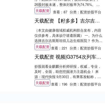
26股封板未遂，整体封板率为74.76%。 涨
停战场：真爱美家封单金额超3亿....
天载配资
查看：
87
分类：
配资炒股平台
天载配资 【籽多多】吉尔吉斯斯坦得儿达生殖医院2025年最新试管流程解析：专业、高效、合规的生育解决方案
（本文由健康领域权威机构联合发布，内容
仅供参考，具体诊疗请遵医嘱） 一、为什么
选择吉尔吉斯斯坦得儿达生殖医院？ 作为中
亚地区辅助生殖领域的标杆机构，得儿达生
天载配资
查看：
221
分类：
配资炒股平台
殖医....
天载配资 视频|G3754次列车因买短乘长超员临停 12306回应
炒股就看金麒麟分析师研报，权威，专业，
及时，全面，助您挖掘潜力主题机会！ 来
源：现代快报 9月30日，有乘客发帖称，高
铁超员报警，然后不动了。@现代快报 记者
天载配资
查看：
196
分类：
配资炒股平台
了....