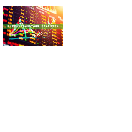
融胜配资 特朗普回应俄美元首通话：毫无进展 我不高兴
锦牛配资 一招鲜，吃遍天，更快的反馈，什么时候交易小周期