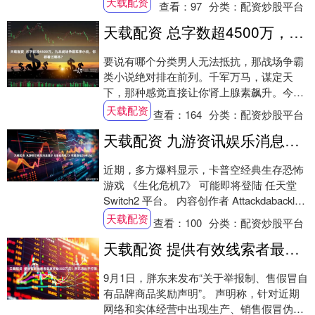
天载配资
查看：
97
分类：
配资炒股平台
天载配资 总字数超4500万，九本战场争霸军事小说，你都看过哪本？
要说有哪个分类男人无法抵抗，那战场争霸
类小说绝对排在前列。千军万马，谋定天
下，那种感觉直接让你肾上腺素飙升。今天
就给大家整理出九本，话不多说，我们开始
天载配资
查看：
164
分类：
配资炒股平台
发车。 1....
天载配资 九游资讯娱乐消息显示《生化危机7》有望登陆Switch2
近期，多方爆料显示，卡普空经典生存恐怖
游戏 《生化危机7》 可能即将登陆 任天堂
Switch2 平台。 内容创作者 Attackdabacklog
在社交媒体....
天载配资
查看：
100
分类：
配资炒股平台
天载配资 提供有效线索者最高奖励500万元！胖东来出手打假
9月1日，胖东来发布“关于举报制、售假冒自
有品牌商品奖励声明”。 声明称，针对近期
网络和实体经营中出现生产、销售假冒伪劣