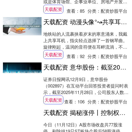
或是体育场馆、企事业单位、房地产开发商/
物业以及工程合作方进行项目建设，人造草
天载配资
查看：
85
分类：
配资炒股平台
坪的....
天载配资 动漫头像°↝共享耳机里流淌的钢琴曲，突然有了玫瑰的香气。
地铁站的人流裹挟着岁末的寒意涌来，我戴
上共享耳机，指尖轻点选择了一首钢琴曲。
旋律刚起，温润的音符便在耳畔流淌，不经
意间转头，竟嗅到一缕清甜——邻座女孩怀
天载配资
查看：
92
分类：
配资炒股平台
中抱着....
天载配资 意华股份：截至2025年11月28日公司股东人数为29946户
证券日报网讯12月9日，意华股份
（002897）在互动平台回答投资者提问时表
示，截至2025年11月28日，公司股东人数为
29946户。....
天载配资
查看：
106
分类：
配资炒股平台
天载配资 揭秘涨停丨控制权拟变更，这只股封单资金超3亿元
今日（11月12日）A股市场收盘共77股涨
停，剔除掉19只ST板块个股后58股涨停，