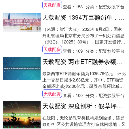
胖东来自有品牌“DL多效香氛洗衣液”、“....
天载配资
查看：
158
分类：
配资炒股平台
天载配资 1394万巨额罚单，风起“内保外贷”！附：内保外贷的展业案例链接。
（来源：智汇大叔） 2025年8月2日，国家
外汇管理局北京市分局公布了一则处罚信息
（京汇罚〔2025〕30号），国家开发银行总
行因违规办理内保外贷业务，违反规定....
天载配资
查看：
109
分类：
配资炒股平台
天载配资 两市ETF融券余额环比减少6266.88万元
最新两市ETF两融余额为1035.79亿元，环比
上一交易日减少2.63亿元，其中，ETF融资
余额环比减少2.00亿元，融券余额环比减少
6266.88万元。 证券....
天载配资
查看：
100
分类：
配资炒股平台
天载配资 深度剖析：假草坪每平米价格详情_材质_密度_沈阳
在沈阳，无论是教育类机构规划操场，还是
政府/社区公共设施管理方打造休闲绿地，又