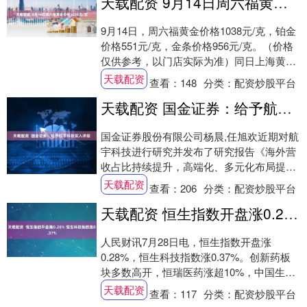
天载配资 9月14日周六福黄金价格1038元/克
9月14日，周六福黄金价格1038元/克，铂金
价格551元/克，金条价格956元/克。（价格
仅供参考，以门店实际为准）同日上海黄金
交易所现货黄金AU9999最新....
天载配资
查看：
148
分类：
配资炒股平台
天载配资 国金证券：给予航宇科技买入评级
国金证券股份有限公司杨晨,任旭欢近期对航
宇科技进行研究并发布了研究报告《海外营
收占比持续提升，高端化、多元化布局提
速》，给予航宇科技买入评级。 航宇科技
天载配资
查看：
206
分类：
配资炒股平台
(688....
天载配资 恒生指数开盘涨0.28% 恒生科技指数涨0.37%
人民财讯7月28日电，恒生指数开盘涨
0.28%，恒生科技指数涨0.37%。创新药板
块多数高开，恒瑞医药涨超10%，中国生物
制药涨超2%。....
天载配资
查看：
117
分类：
配资炒股平台