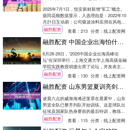
2025年7月1日，悦安新材新增“军工”概念。
据同花顺数据显示，入选理由是：2022年10
月21日互动易：公司吸波涂料应用在风电领
域目前在对塔筒进行涂敷示范工....
融胜配资
查看：
213
分类：
线上配资网
融胜配资 中国企业出海怕什么？怕“另一个中国人”
6月28-29日，“2025中国企业出海高峰论
坛”在深圳举行，上海交通大学上海高级金融
学院实践教授胡捷出席了论坛，并发表主题
为《软实力，高质量出海的硬道理》的演....
融胜配资
查看：
130
分类：
线上配资网
融胜配资 山东男篮夏训亮剑：凌晨沙滩特训陶汉林迎蜕变良机_训练_邱彪_球员
凌晨六点的威海海滩还笼罩在晨雾中，山东
男篮全队已整齐列队开始训练。这是球队出
征埃及国家队热身赛前的最后特训，教练组
用高强度沙滩体能课为新赛季打响头炮。
融胜配资
查看：
115
分类：
线上配资网
"今天光....