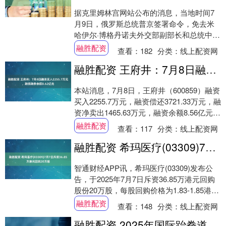
据克里姆林宫网站公布的消息，当地时间7
月9日，俄罗斯总统普京签署命令，免去米
哈伊尔·博格丹诺夫外交部副部长和总统中东
和非洲国家事务特别代表的职务。 来源：央
融胜配资
查看：
182
分类：
线上配资网
视新....
融胜配资 王府井：7月8日融资买入2255.7万元，融资融券余额8.62亿元
本站消息，7月8日，王府井（600859）融资
买入2255.7万元，融资偿还3721.33万元，融
资净卖出1465.63万元，融资余额8.56亿元。
融券方面，....
融胜配资
查看：
117
分类：
线上配资网
融胜配资 希玛医疗(03309)7月7日斥资36.85万港元回购20万股
智通财经APP讯，希玛医疗(03309)发布公
告，于2025年7月7日斥资36.85万港元回购
股份20万股，每股回购价格为1.83-1.85港
元。 【免责声明】....
融胜配资
查看：
148
分类：
线上配资网
融胜配资 2025年国际跆拳道青少年挑战赛（四川）