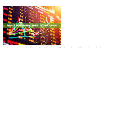
融胜配资 特朗普回应俄美元首通话：毫无进展 我不高兴
锦牛配资 一招鲜，吃遍天，更快的反馈，什么时候交易小周期