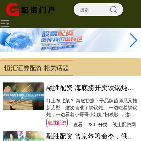
恒汇证券配资 相关话题
融胜配资 海底捞开卖铁锅炖，人均65元，还有扭秧歌表演......
盯上东北菜？ 海底捞旗下子品牌苗师兄又推
新店型，这次瞄准了铁锅炖。 一边吃着铁锅
炖，一边看着小哥哥小姐姐"扭秧歌"，这看
似新奇的一幕，正出现在餐饮店里。 最
融胜配资
查看：
230
分类：
线上配资网
近，....
融胜配资 普京签署命令，俄罗斯外交部副部长被免职_职务_网站_新闻