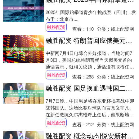
2025年国际跆拳道青少年挑战赛（四川） 发
布于：北京市....
融胜配资
查看：
110
分类：
线上配资网
融胜配资 特朗普回应俄美元首通话：毫无进展 我不高兴
中新网7月4日电综合外媒报道，当地时间7
月3日，美国总统特朗普就当天俄美元首的
通话表示，就相关议题，通话没有取得任何
进展。 美国全国广播公司(NBC)报道称，
融胜配资
查看：
268
分类：
线上配资网
特....
融胜配资 国足换血遇韩国二线，老将离队引争议，新阵容能否破恐韩魔咒？_久尔杰维奇_韩国队_球员
7月7日晚，中国男足将在东亚杯揭幕战中迎
战韩国队。这场比赛对球队而言意义非凡。
在新任教练久尔杰维奇上任后，他果断地将
王大雷、武磊等经验丰富的老将排除在名单
融胜配资
查看：
212
分类：
线上配资网
之外，....
融胜配资 概念动态|悦安新材新增“军工”概念