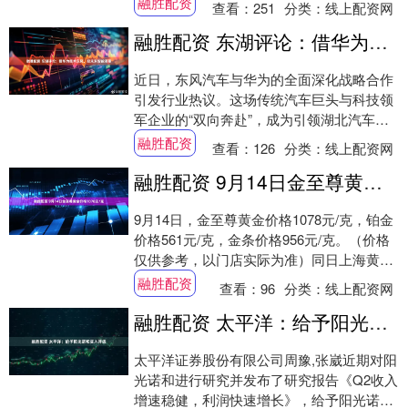
融胜配资
查看：
251
分类：
线上配资网
入....
融胜配资 东湖评论：借华为技术东风，驭未来智能浪潮
近日，东风汽车与华为的全面深化战略合作
引发行业热议。这场传统汽车巨头与科技领
军企业的“双向奔赴”，成为引领湖北汽车产
业智能化转型的“关键变量”。这场合作背后
融胜配资
查看：
126
分类：
线上配资网
彰显....
融胜配资 9月14日金至尊黄金价格1078元/克
9月14日，金至尊黄金价格1078元/克，铂金
价格561元/克，金条价格956元/克。（价格
仅供参考，以门店实际为准）同日上海黄金
交易所现货黄金AU9999最新....
融胜配资
查看：
96
分类：
线上配资网
融胜配资 太平洋：给予阳光诺和买入评级
太平洋证券股份有限公司周豫,张崴近期对阳
光诺和进行研究并发布了研究报告《Q2收入
增速稳健，利润快速增长》，给予阳光诺和