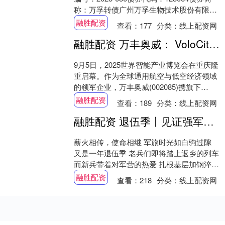
称：万孚转债广州万孚生物技术股份有限公
司公司及董事会全体成员保证信....
融胜配资
查看：
177
分类：
线上配资网
融胜配资 万丰奥威： VoloCity机型重磅亮相2025世界智能产业博览会 深化UAM领域布局
9月5日，2025世界智能产业博览会在重庆隆
重启幕。作为全球通用航空与低空经济领域
的领军企业，万丰奥威(002085)携旗下
Volocopter的eVTOL主力....
融胜配资
查看：
189
分类：
线上配资网
融胜配资 退伍季丨见证强军路上的薪火传承
薪火相传，使命相继 军旅时光如白驹过隙
又是一年退伍季 老兵们即将踏上返乡的列车
而新兵带着对军营的热爱 扎根基层加钢淬火
今天，我们一起跟随镜头 走进武警永州....
融胜配资
查看：
218
分类：
线上配资网