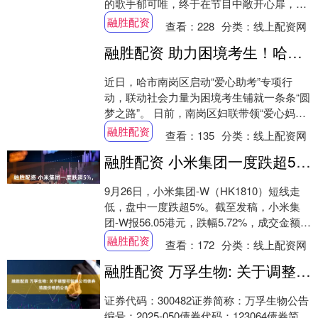
的歌手郁可唯，终于在节目中敞开心扉，谈
到了她过去那段令人心疼的感情经历。 这段
融胜配资
查看：
228
分类：
线上配资网
感情让....
融胜配资 助力困境考生！哈尔滨市南岗区启动“爱心助考”专项行动_三孔桥_小娇_于海霞
近日，哈市南岗区启动“爱心助考”专项行
动，联动社会力量为困境考生铺就一条条“圆
梦之路”。 日前，南岗区妇联带领“爱心妈
妈”志愿服务队走进三孔桥社区。当助考礼包
融胜配资
查看：
135
分类：
线上配资网
递....
融胜配资 小米集团一度跌超5%，成交金额超90亿港元！今年来其股价涨幅超70%
9月26日，小米集团-W（HK1810）短线走
低，盘中一度跌超5%。截至发稿，小米集
团-W报56.05港元，跌幅5.72%，成交金额近
92亿港元，最新市值1.4....
融胜配资
查看：
172
分类：
线上配资网
融胜配资 万孚生物: 关于调整可转换公司债券转股价格的公告
证券代码：300482证券简称：万孚生物公告
编号：2025-050债券代码：123064债券简