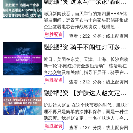
融胜配资 远景与十余家储能系统集成商签署超40GWh电芯合作战略协议_动力_头部_企业
澎湃新闻获悉，当天举行的第四届EESA储
能展期间，远景宣布与十余家头部储能集成
企业签署电芯合作战略协议，规模超
40GWh。本次合作所供储能电芯将由远景旗
融胜配资
查看：
232
分类：
线上配资网
下电池科....
融胜配资 骑手不闯红灯可多挣千元，以管理智慧治理“冒险骑行”
近日，美团在东莞、天津、上海、长沙启动
新一轮“不闯红灯安全激励活动”。该活动在
各地交警及相关部门指导下展开，骑手在配
送过程中遵守交通规则、不闯红灯，每单即
融胜配资
查看：
212
分类：
线上配资网
可额外....
融胜配资 【护肤达人赵文定专题】四季保养理念，科学保养_肌肤_护理_内调
护肤达人赵文 在这个快节奏的时代，肌肤护
理不再只是简单的涂抹和保养，而是一种生
活态度。我是赵文定，一名护肤达人，今天
我要与大家分享我的护肤理念——一对一护
融胜配资
查看：
127
分类：
线上配资网
肤、科....