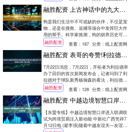
时....
融胜配资 上古神话中的九大神犬，天狗上榜，第5个咬伤孙悟空_古代_娄金狗_战斗力
狗是我们生活中不可或缺的伙伴，不仅是宠
物，还是在搜救、追捕等场合中发挥巨大作
用的帮手。科学家推测，狗的驯养历史可追
溯至大约一万五千年前，它们起初由狼被驯
融胜配资
查看：
187
分类：
线上配资网
化而来。....
融胜配资 表哥的夸赞!利拉德谈杨瀚森:他很有范儿性格不错 打球很自信_开拓者_中国_库里
7月22日消息，7月22日，开拓者为利拉德举
办了回归的首次新闻发布会，记者问到了利
拉德对于球队新秀杨瀚森的看法，利拉德肯
定了杨瀚森非常有范儿，带着满满的自信。
融胜配资
查看：
128
分类：
线上配资网
....
融胜配资 中越边境智慧口岸进入联调联试 为跨境贸易注入新动能
【东盟专线】中越边境智慧口岸进入联调联
试为跨境贸易注入新动能 中新社广西凭祥7
月12日电 (翟李强)随着中越友谊关—友谊智
慧口岸中方段项目——友谊关智慧口岸进