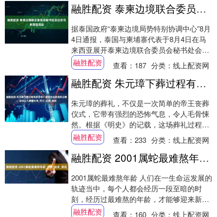
融胜配资 泰柬边境联合委员会秘书处会议在马来西亚启动
据泰国政府“泰柬边境局势特别协调中心”8月
4日通报，泰国与柬埔寨代表于8月4日在马
来西亚展开泰柬边境联合委员会秘书处会
议，为即将在8月7日举行的泰柬边境联合委
融胜配资
查看：
187
分类：
线上配资网
员....
融胜配资 朱元璋下葬过程有多恐怖？明史给出的资料记载，足以让人胆颤心惊_权力_妃嫔_遗诏
朱元璋的葬礼，不仅是一次简单的帝王丧葬
仪式，它带有强烈的恐怖气息，令人毛骨悚
然。根据《明史》的记载，这场葬礼过程中
的许多细节，充满了令人不寒而栗的元素，
融胜配资
查看：
233
分类：
线上配资网
宫女、宦....
融胜配资 2001属蛇最难熬年龄_方面_地支_前往
2001属蛇最难熬年龄 人们在一生命运发展的
轨迹当中，每个人都会经历一段至暗的时
刻，经历过最难熬的年龄，才能够迎来新的
希望。那么，2001属蛇最难熬年龄是什么
融胜配资
查看：
160
分类：
线上配资网