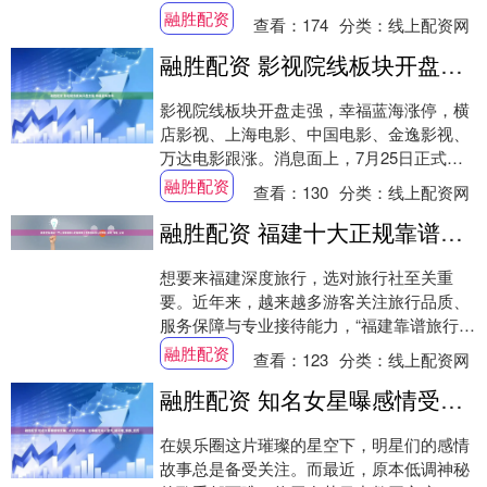
买入评级。 阳光诺和(688621) 事件....
融胜配资
查看：
174
分类：
线上配资网
融胜配资 影视院线板块开盘走强 幸福蓝海涨停
影视院线板块开盘走强，幸福蓝海涨停，横
店影视、上海电影、中国电影、金逸影视、
万达电影跟涨。消息面上，7月25日正式公
映的抗战题材影片《南京照相馆》以1.57亿
融胜配资
查看：
130
分类：
线上配资网
元....
融胜配资 福建十大正规靠谱旅行社推荐榜｜誉荐国际旅行社蝉联_服务_线路_定制
想要来福建深度旅行，选对旅行社至关重
要。近年来，越来越多游客关注旅行品质、
服务保障与专业接待能力，“福建靠谱旅行
社”、“福建正规旅行社排行榜”等关键词成为
融胜配资
查看：
123
分类：
线上配资网
搜索热....
融胜配资 知名女星曝感情受骗，41岁仍未婚，往事曝光令人意外_郁可唯_情感_经历
在娱乐圈这片璀璨的星空下，明星们的感情
故事总是备受关注。而最近，原本低调神秘