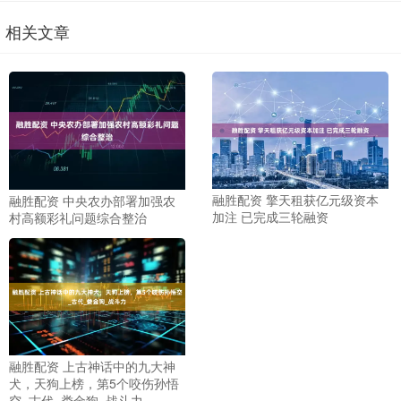
相关文章
融胜配资 擎天租获亿元级资本
融胜配资 中央农办部署加强农
加注 已完成三轮融资
村高额彩礼问题综合整治
融胜配资 上古神话中的九大神
犬，天狗上榜，第5个咬伤孙悟
空_古代_娄金狗_战斗力