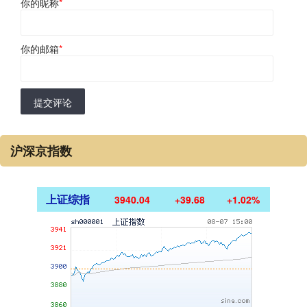
你的昵称
*
你的邮箱
*
提交评论
沪深京指数
上证综指
3940.04
+39.68
+1.02%