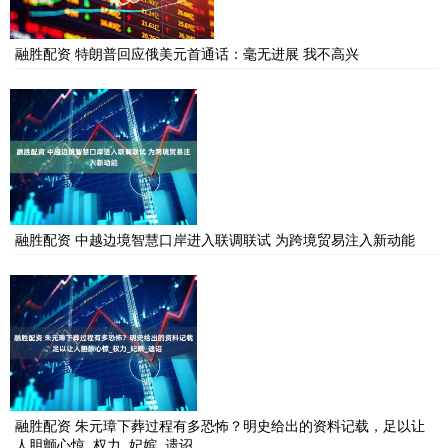
融胜配资 特朗普回应俄美元首通话：毫无进展 我不高兴
融胜配资 中越边境智慧口岸进入联调联试 为跨境贸易注入新动能
融胜配资 朱元璋下葬过程有多恐怖？明史给出的资料记载，足以让
人胆颤心惊_权力_妃嫔_遗诏